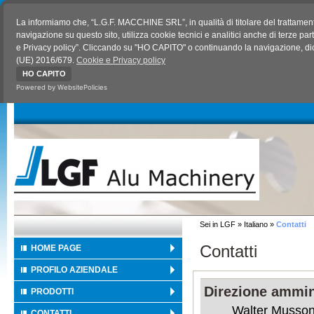
La informiamo che, “L.G.F. MACCHINE SRL”, in qualità di titolare del trattamen
navigazione su questo sito, utilizza cookie tecnici e analitici anche di terze pa
e Privacy policy”. Cliccando su "HO CAPITO" o continuando la navigazione, dich
(UE) 2016/679.
Cookie e Privacy policy
HO CAPITO
Powered by WebsitePolicies
Sei in LGF » Italiano »
Contatti
Contatti
HOME PAGE
PROFILO AZIENDALE
Direzione ammin
PRODOTTI
Walter Musson
CONTATTI